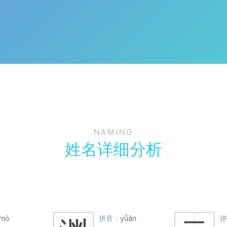
NAMING
姓名详细分析
mò
拼音：
yǖān
拼