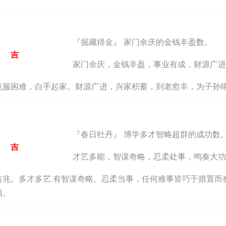
『掘藏得金』 家门余庆的金钱丰盈数。
吉
家门余庆，金钱丰盈，事业有成，财源广进
克服困难，白手起家。财源广进，兴家积蓄，到老愈丰，为子孙
『春日牡丹』 博学多才智略超群的成功数
吉
才艺多能，智谋奇略，忍柔处事，鸣奏大功
吉兆。多才多艺.有智谋奇略。忍柔当事，任何难事皆巧于措置而
福。