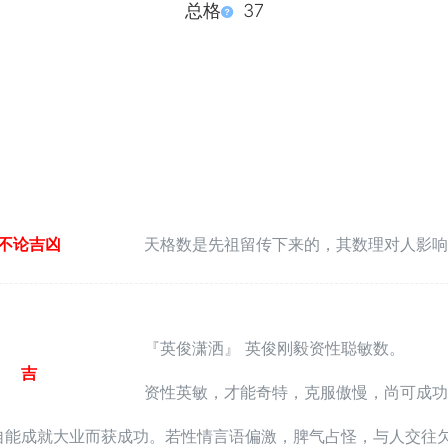
总格
37
不论吉凶
天格数是先祖留传下来的，其数理对人影响
『英俊潇洒』 英俊刚毅资性聪敏数。
吉
资性英敏，才能奇特，克服傲慢，尚可成功
自能成就大业而获成功。若性情言语偏激，脾气占怪，与人交往