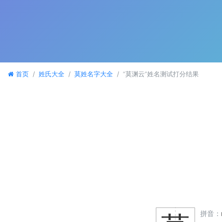
首页
姓氏大全
莫姓名字大全
“莫渊云”姓名测试打分结果
拼音：