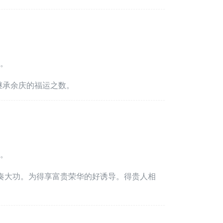
。
继承余庆的福运之数。
。
。
奏大功。为得享富贵荣华的好诱导。得贵人相