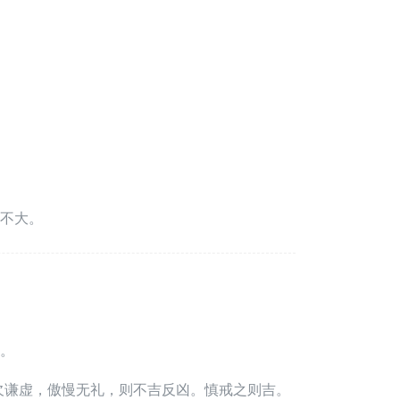
不大。
。
欠谦虚，傲慢无礼，则不吉反凶。慎戒之则吉。