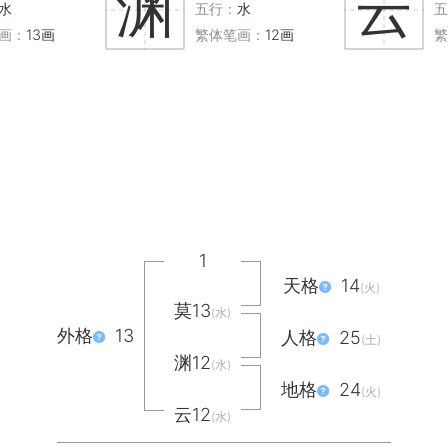
渊
云
水
五行：
水
五
画：
13画
繁体笔画：
12画
繁
1
天格
14
(火)
莫13
(水)
外格
13
人格
25
(土)
渊12
(水)
地格
24
(火)
云12
(水)