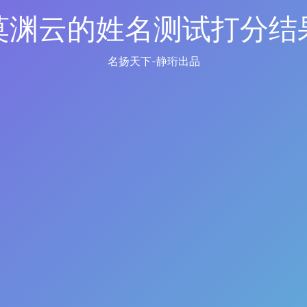
莫渊云的姓名测试打分结
名扬天下-静珩出品