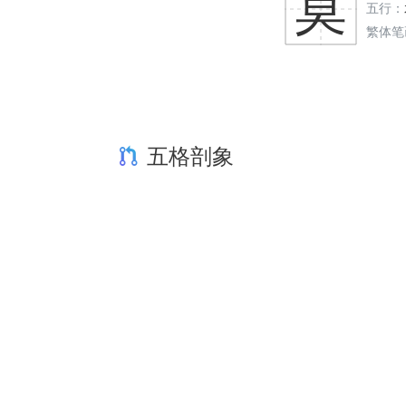
莫
五行：
繁体笔
五格剖象