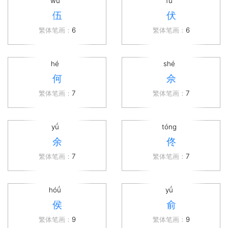
wǚ
fǘ
伍
伏
繁体笔画：
6
繁体笔画：
6
hé
shé
何
佘
繁体笔画：
7
繁体笔画：
7
yǘ
tóng
余
佟
繁体笔画：
7
繁体笔画：
7
hóǘ
yǘ
侯
俞
繁体笔画：
9
繁体笔画：
9