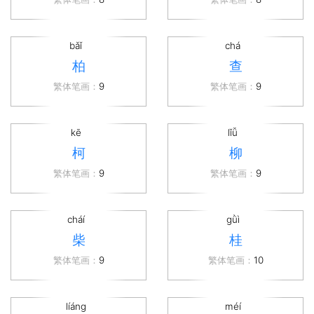
bǎǐ
chá
柏
查
繁体笔画：
9
繁体笔画：
9
kē
lǐǚ
柯
柳
繁体笔画：
9
繁体笔画：
9
cháí
gǜì
柴
桂
繁体笔画：
9
繁体笔画：
10
líáng
méí