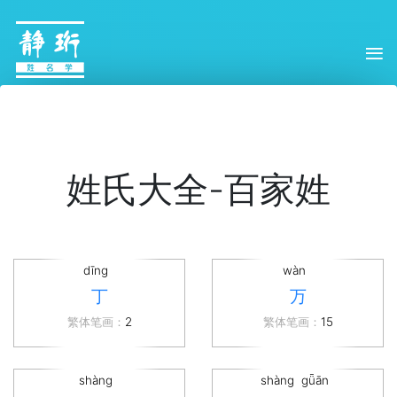
姓氏大全-百家姓
dīng
wàn
丁
万
繁体笔画：
2
繁体笔画：
15
shàng
shàng
gǖān