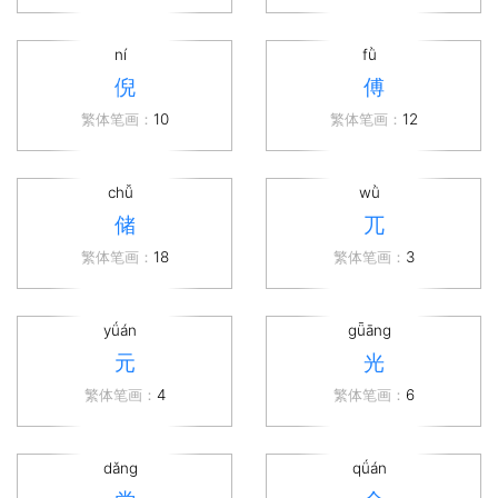
ní
fǜ
倪
傅
繁体笔画：
10
繁体笔画：
12
chǚ
wǜ
储
兀
繁体笔画：
18
繁体笔画：
3
yǘán
gǖāng
元
光
繁体笔画：
4
繁体笔画：
6
dǎng
qǘán