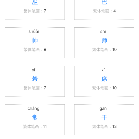
巫
巴
繁体笔画：
7
繁体笔画：
4
shǜàì
shī
帅
师
繁体笔画：
9
繁体笔画：
10
xī
xí
希
席
繁体笔画：
7
繁体笔画：
10
cháng
gàn
常
干
繁体笔画：
11
繁体笔画：
13