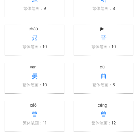
繁体笔画：
9
繁体笔画：
8
cháó
jìn
晁
晋
繁体笔画：
10
繁体笔画：
10
yàn
qǚ
晏
曲
繁体笔画：
10
繁体笔画：
6
cáó
céng
曹
曾
繁体笔画：
11
繁体笔画：
12