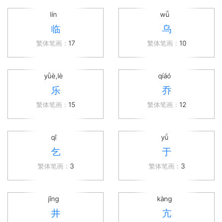
lín
wǖ
临
乌
繁体笔画：
17
繁体笔画：
10
yǜè,lè
qíáó
乐
乔
繁体笔画：
15
繁体笔画：
12
qǐ
yǘ
乞
于
繁体笔画：
3
繁体笔画：
3
jǐng
kàng
井
亢