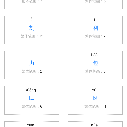
繁体笔画：
2
繁体笔画：
6
líǘ
lì
刘
利
繁体笔画：
15
繁体笔画：
7
lì
bāō
力
包
繁体笔画：
2
繁体笔画：
5
kǖāng
qǖ
匡
区
繁体笔画：
6
繁体笔画：
11
qīān
hǘá