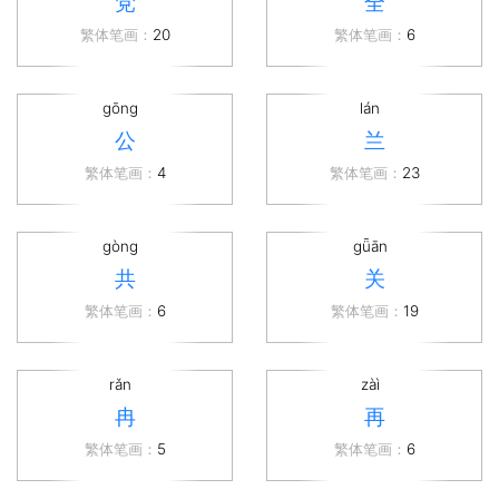
党
全
繁体笔画：
20
繁体笔画：
6
gōng
lán
公
兰
繁体笔画：
4
繁体笔画：
23
gòng
gǖān
共
关
繁体笔画：
6
繁体笔画：
19
rǎn
zàì
冉
再
繁体笔画：
5
繁体笔画：
6