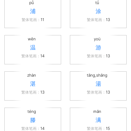
pǚ
tǘ
浦
涂
繁体笔画：
11
繁体笔画：
13
wēn
yoü
温
游
繁体笔画：
14
繁体笔画：
13
zhàn
tāng,shāng
湛
湯
繁体笔画：
13
繁体笔画：
13
téng
mǎn
滕
满
繁体笔画：
14
繁体笔画：
15