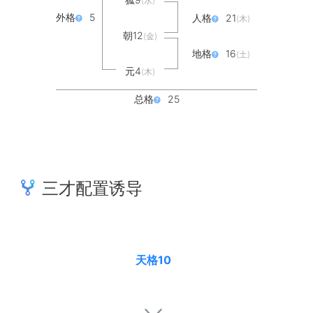
(水)
外格
5
人格
21
(木)
朝12
(金)
地格
16
(土)
元4
(木)
总格
25
三才配置诱导
天格10