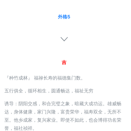
外格5
吉
『种竹成林』 福禄长寿的福德集门数。
五行俱全，循环相生，圆通畅达，福祉无穷
诱导：阴阳交感，和合完璧之象，暗藏大成功运。雄威畅
达，身体健康，家门兴隆，富贵荣华，福寿双全，无所不
至。他乡成家，复兴家业。即使不如此，也会博得功名荣
誉，福社祯祥。