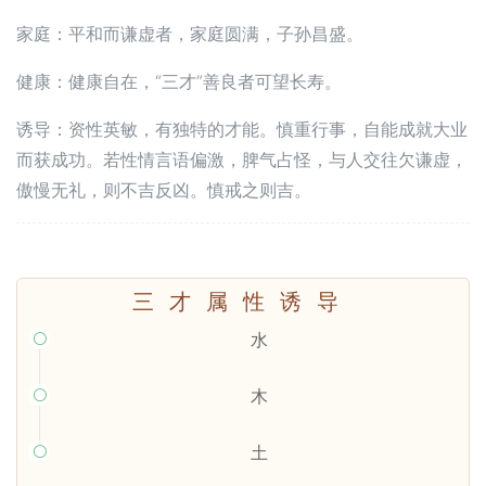
家庭：平和而谦虚者，家庭圆满，子孙昌盛。
健康：健康自在，“三才”善良者可望长寿。
诱导：资性英敏，有独特的才能。慎重行事，自能成就大业
而获成功。若性情言语偏激，脾气占怪，与人交往欠谦虚，
傲慢无礼，则不吉反凶。慎戒之则吉。
三才属性诱导
水

木

土
