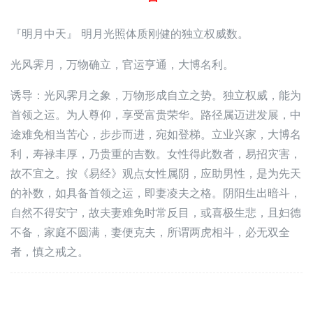
『明月中天』 明月光照体质刚健的独立权威数。
光风霁月，万物确立，官运亨通，大博名利。
诱导：光风霁月之象，万物形成自立之势。独立权威，能为
首领之运。为人尊仰，享受富贵荣华。路径属迈进发展，中
途难免相当苦心，步步而进，宛如登梯。立业兴家，大博名
利，寿禄丰厚，乃贵重的吉数。女性得此数者，易招灾害，
故不宜之。按《易经》观点女性属阴，应助男性，是为先天
的补数，如具备首领之运，即妻凌夫之格。阴阳生出暗斗，
自然不得安宁，故夫妻难免时常反目，或喜极生悲，且妇德
不备，家庭不圆满，妻便克夫，所谓两虎相斗，必无双全
者，慎之戒之。