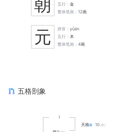
朝
五行：
金
繁体笔画：
12画
拼音：
yǘán
元
五行：
木
繁体笔画：
4画
五格剖象
1
天格
10
(水)
狐9