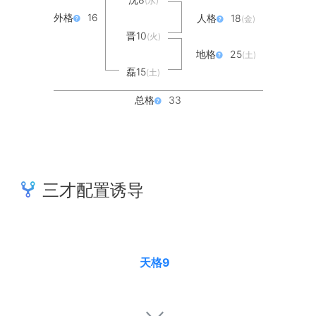
(水)
外格
16
人格
18
(金)
晋10
(火)
地格
25
(土)
磊15
(土)
总格
33
三才配置诱导
天格9