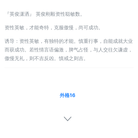
『英俊潇洒』 英俊刚毅资性聪敏数。
资性英敏，才能奇特，克服傲慢，尚可成功。
诱导：资性英敏，有独特的才能。慎重行事，自能成就大业
而获成功。若性情言语偏激，脾气占怪，与人交往欠谦虚，
傲慢无礼，则不吉反凶。慎戒之则吉。
外格16