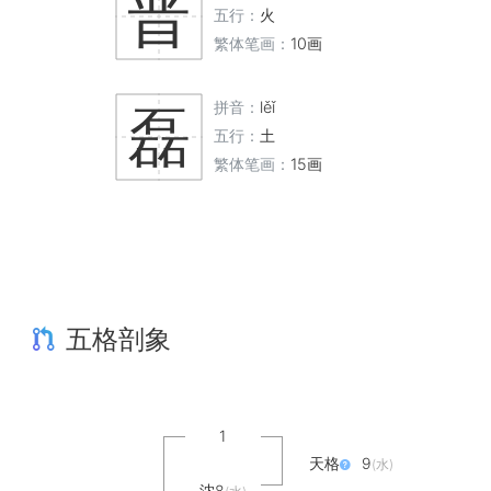
晋
五行：
火
繁体笔画：
10画
拼音：
lěǐ
磊
五行：
土
繁体笔画：
15画
五格剖象
1
天格
9
(水)
沈8