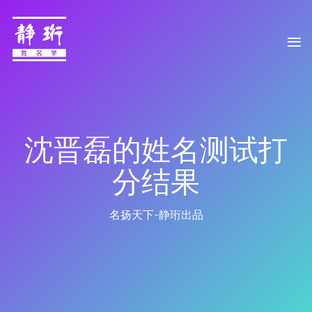
沈晋磊的姓名测试打
分结果
名扬天下-静珩出品