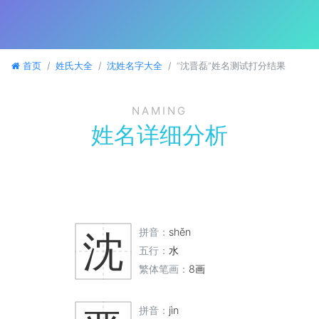
首页
姓氏大全
沈姓名字大全
“沈晋磊”姓名测试打分结果
NAMING
姓名详细分析
拼音：
shěn
沈
五行：
水
繁体笔画：
8画
拼音：
jìn