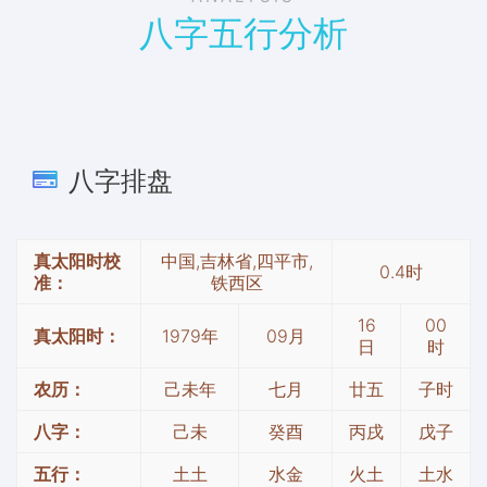
八字五行分析
八字排盘
真太阳时校
中国,吉林省,四平市,
0.4时
准：
铁西区
16
00
真太阳时：
1979年
09月
日
时
农历：
己未年
七月
廿五
子时
八字：
己未
癸酉
丙戌
戊子
五行：
土土
水金
火土
土水