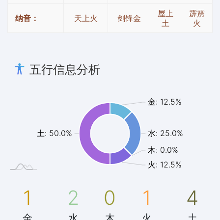
屋上
霹雳
纳音：
天上火
剑锋金
土
火
五行信息分析
金: 12.5%
土: 50.0%
水: 25.0%
木: 0.0%
火: 12.5%
1
2
0
1
4
金
水
木
火
土