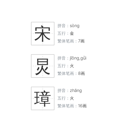
拼音：
sòng
宋
五行：
金
繁体笔画：
7画
拼音：
jǐǒng,gǜì
炅
五行：
火
繁体笔画：
8画
拼音：
zhāng
璋
五行：
火
繁体笔画：
16画