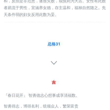
和，反招是非厄患，遂致失败，戒慎则为大吉。女性有此数
者易流于男性，宜涵养女德，存主温和，福禄自然随之。先
天条件弱的妇女反用此数为妥。
总格31
吉
『春日花开』 智勇德志心想事成享清福数。
智勇得志，博得名利，统领众人，繁荣富贵