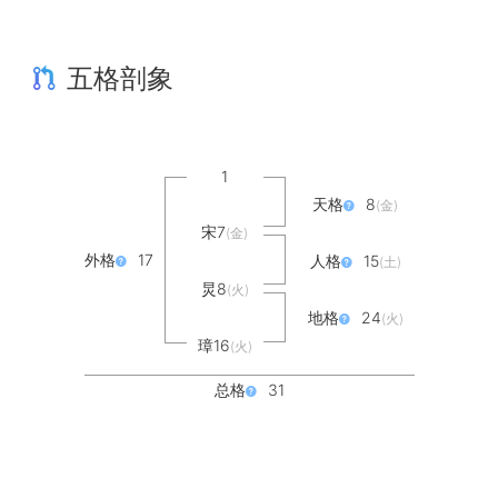
五格剖象
1
天格
8
(金)
宋7
(金)
外格
17
人格
15
(土)
炅8
(火)
地格
24
(火)
璋16
(火)
总格
31