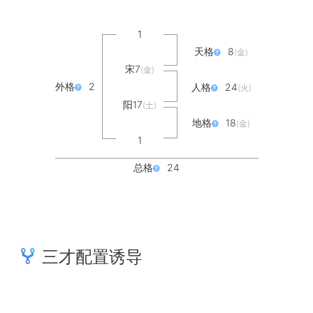
1
天格
8
(金)
宋7
(金)
外格
2
人格
24
(火)
阳17
(土)
地格
18
(金)
1
总格
24
三才配置诱导