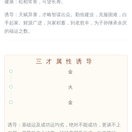
健康：松柏常青，可望长寿。
诱导：天赋异禀，才略智谋出众。勤俭建业，克服困难，白
手起家。财源广进，兴家积蓄，到老愈丰，为子孙继承余庆
的福运之数。
三才属性诱导
金

火

金

诱导：基础运及成功运均劣，绝对不能成功，更谈不上