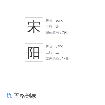
拼音：
sòng
宋
五行：
金
繁体笔画：
7画
拼音：
yáng
阳
五行：
土
繁体笔画：
17画
五格剖象