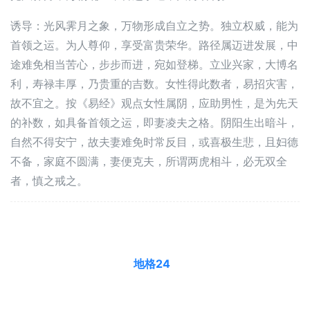
诱导：光风霁月之象，万物形成自立之势。独立权威，能为
首领之运。为人尊仰，享受富贵荣华。路径属迈进发展，中
途难免相当苦心，步步而进，宛如登梯。立业兴家，大博名
利，寿禄丰厚，乃贵重的吉数。女性得此数者，易招灾害，
故不宜之。按《易经》观点女性属阴，应助男性，是为先天
的补数，如具备首领之运，即妻凌夫之格。阴阳生出暗斗，
自然不得安宁，故夫妻难免时常反目，或喜极生悲，且妇德
不备，家庭不圆满，妻便克夫，所谓两虎相斗，必无双全
者，慎之戒之。
地格24