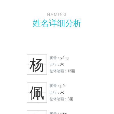
NAMING
姓名详细分析
拼音：
yáng
杨
五行：
木
繁体笔画：
13画
拼音：
pèì
佩
五行：
水
繁体笔画：
8画
拼音：
níng