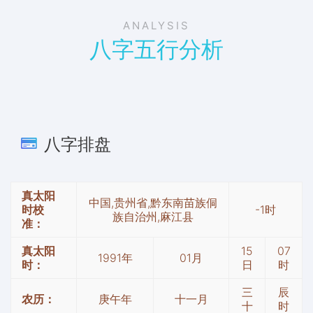
ANALYSIS
八字五行分析
八字排盘
真太阳
中国,贵州省,黔东南苗族侗
时校
-1时
族自治州,麻江县
准：
真太阳
15
07
1991年
01月
时：
日
时
三
辰
农历：
庚午年
十一月
十
时