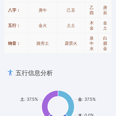
乙
庚
八字：
庚午
己丑
酉
辰
木
金
五行：
金火
土土
金
土
泉
白
纳音：
路旁土
霹雳火
中
腊
水
金
五行信息分析
土: 37.5%
金: 37.5%
水: 0.0%