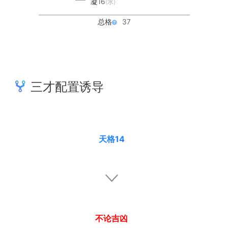
凝16
(水)
总格
37
三才配置诱导
天格14
不论吉凶