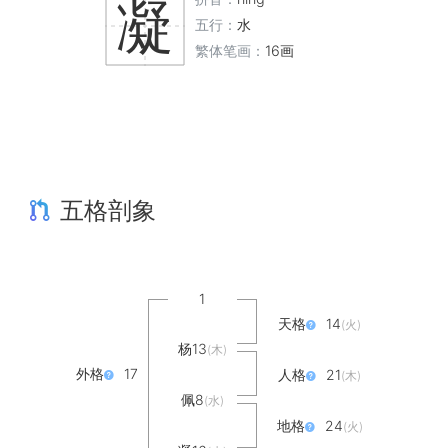
凝
五行：
水
繁体笔画：
16画
五格剖象
1
天格
14
(火)
杨13
(木)
外格
17
人格
21
(木)
佩8
(水)
地格
24
(火)