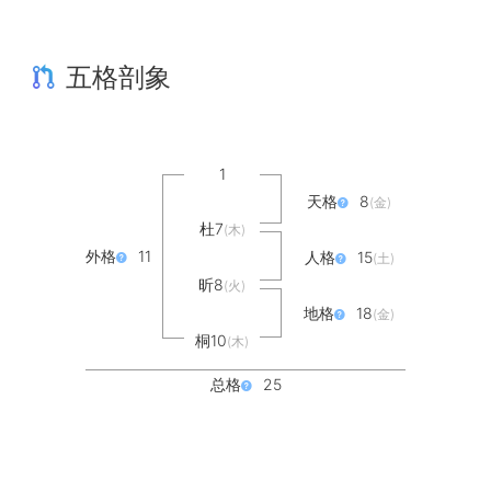
五格剖象
1
天格
8
(金)
杜7
(木)
外格
11
人格
15
(土)
昕8
(火)
地格
18
(金)
桐10
(木)
总格
25