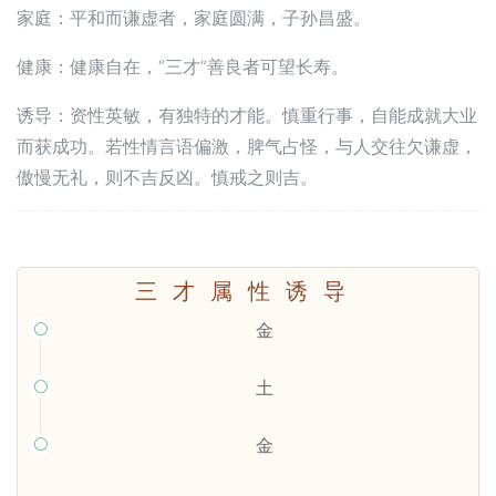
家庭：平和而谦虚者，家庭圆满，子孙昌盛。
健康：健康自在，“三才”善良者可望长寿。
诱导：资性英敏，有独特的才能。慎重行事，自能成就大业
而获成功。若性情言语偏激，脾气占怪，与人交往欠谦虚，
傲慢无礼，则不吉反凶。慎戒之则吉。
三才属性诱导
金

土

金
