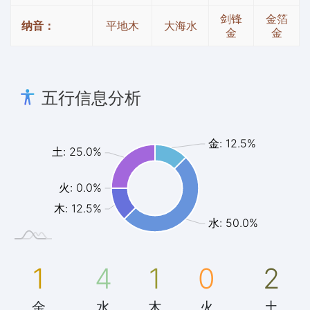
剑锋
金箔
纳音：
平地木
大海水
金
金
五行信息分析
金: 12.5%
土: 25.0%
火: 0.0%
木: 12.5%
水: 50.0%
1
4
1
0
2
金
水
木
火
土