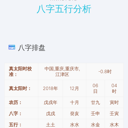
八字五行分析
八字排盘
真太阳时校
中国,重庆,重庆市,
-0.8时
准：
江津区
06
04
真太阳时：
2018年
12月
日
时
农历：
戊戌年
十月
廿九
寅时
八字：
戊戌
癸亥
壬申
壬寅
五行：
土土
水水
水金
水木